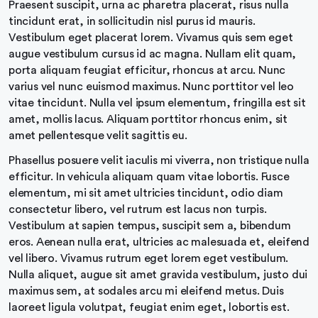
Praesent suscipit, urna ac pharetra placerat, risus nulla
tincidunt erat, in sollicitudin nisl purus id mauris.
Vestibulum eget placerat lorem. Vivamus quis sem eget
augue vestibulum cursus id ac magna. Nullam elit quam,
porta aliquam feugiat efficitur, rhoncus at arcu. Nunc
varius vel nunc euismod maximus. Nunc porttitor vel leo
vitae tincidunt. Nulla vel ipsum elementum, fringilla est sit
amet, mollis lacus. Aliquam porttitor rhoncus enim, sit
amet pellentesque velit sagittis eu.
Phasellus posuere velit iaculis mi viverra, non tristique nulla
efficitur. In vehicula aliquam quam vitae lobortis. Fusce
elementum, mi sit amet ultricies tincidunt, odio diam
consectetur libero, vel rutrum est lacus non turpis.
Vestibulum at sapien tempus, suscipit sem a, bibendum
eros. Aenean nulla erat, ultricies ac malesuada et, eleifend
vel libero. Vivamus rutrum eget lorem eget vestibulum.
Nulla aliquet, augue sit amet gravida vestibulum, justo dui
maximus sem, at sodales arcu mi eleifend metus. Duis
laoreet ligula volutpat, feugiat enim eget, lobortis est.